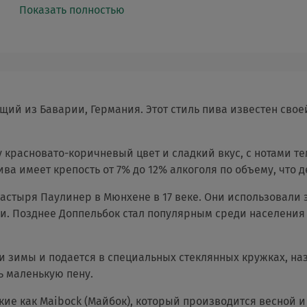
Показать полностью
дящий из Баварии, Германия. Этот стиль пива известен св
 красновато-коричневый цвет и сладкий вкус, с нотами те
ва имеет крепость от 7% до 12% алкоголя по объему, что д
стыря Паулинер в Мюнхене в 17 веке. Они использовали э
и. Позднее Доппельбок стал популярным среди населения 
 зимы и подается в специальных стеклянных кружках, наз
ь маленькую пену.
кие как Maibock (Майбок), который производится весной и 