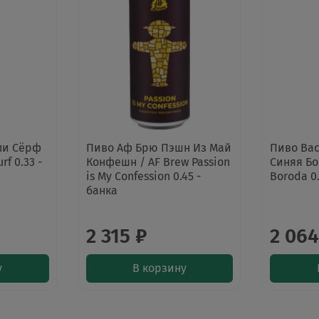
пи Сёрф
Пиво Аф Брю Пэшн Из Май
Пиво Ва
rf 0.33 -
Конфешн / AF Brew Passion
Синяя Бо
is My Confession 0.45 -
Boroda 0.
банка
2 315 ₽
2 064
у
В корзину