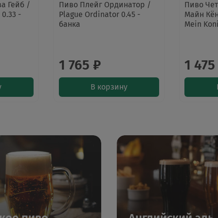
а Гейб /
Пиво Плейг Ординатор /
Пиво Че
0.33 -
Plague Ordinator 0.45 -
Майн Кён
банка
Mein Koni
1 765 ₽
1 475
у
В корзину