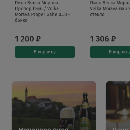
Пиво Велка Морава
Пиво Велка Морав
Пропер Гейб / Velka
Velka Morava Gabe 
Morava Proper Gabe 0.33 -
стекло
банка
1 200 ₽
1 306 ₽
В корзину
В корзин