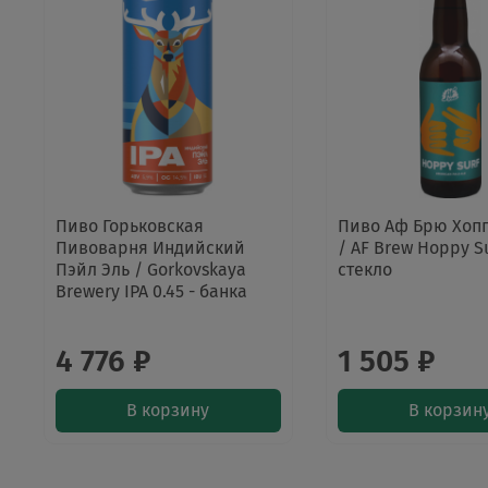
Пиво Горьковская
Пиво Аф Брю Хоп
Пивоварня Индийский
/ AF Brew Hoppy Su
Пэйл Эль / Gorkovskaya
стекло
Brewery IPA 0.45 - банка
4 776 ₽
1 505 ₽
В корзину
В корзин