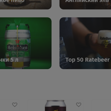
кое пиво
Английский эль
нки 5 л
Top 50 Ratebeer