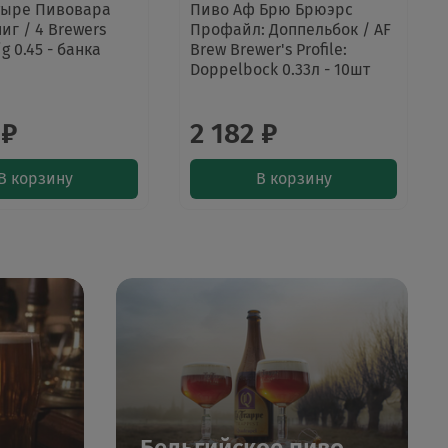
тыре Пивовара
Пиво Аф Брю Брюэрс
иг / 4 Brewers
Профайл: Доппельбок / AF
g 0.45 - банка
Brew Brewer's Profile:
Doppelbock 0.33л - 10шт
 ₽
2 182 ₽
В корзину
В корзину