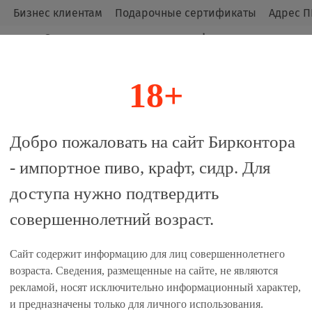
м
Бизнес клиентам
Подарочные сертификаты
Адрес П
Оригинальные продукты от официальных
импортёров.
18+
алог
Добро пожаловать на сайт Бирконтора
- импортное пиво, крафт, сидр. Для
л: Доппельбок / AF Brew Bre
доступа нужно подтвердить
совершеннолетний возраст.
Сайт содержит информацию для лиц совершеннолетнего
 сравнение
возраста. Сведения, размещенные на сайте, не являются
рекламой, носят исключительно информационный характер,
Характеристики
и предназначены только для личного использования.