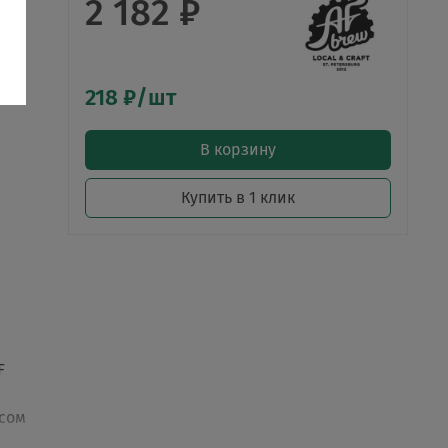
2 182 ₽
218 ₽/шт
В корзину
Купить в 1 клик
F
усом