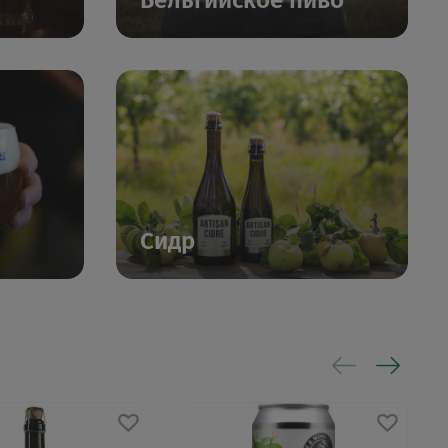
Бельгийское пиво
Сидр