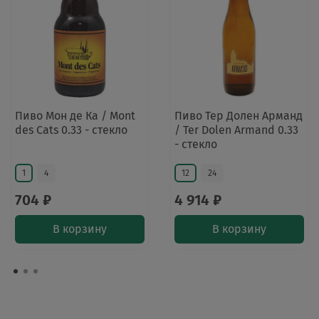
Пиво Мон де Ка / Mont
Пиво Тер Долен Арманд
des Cats 0.33 - стекло
/ Ter Dolen Armand 0.33
- стекло
1
4
12
24
704 ₽
4 914 ₽
В корзину
В корзину