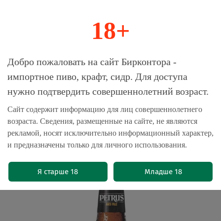
18+
0
Магазин-Склад импортного пива, крафта и
Добро пожаловать на сайт Бирконтора -
сидра
импортное пиво, крафт, сидр. Для доступа
нужно подтвердить совершеннолетний возраст.
Главная
Пиво импортное
Сайт содержит информацию для лиц совершеннолетнего
возраста. Сведения, размещенные на сайте, не являются
Пиво Петрюс Эйджд Пэйл / Petrus
рекламой, носят исключительно информационный характер,
Aged Pale 0.33 - стекло
и предназначены только для личного использования.
(0)
Я старше 18
Младше 18