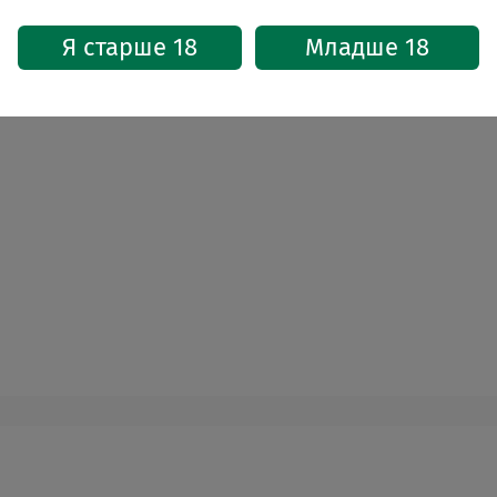
Кол-во:
1
Упаковка:
Кег
Я старше 18
Младше 18