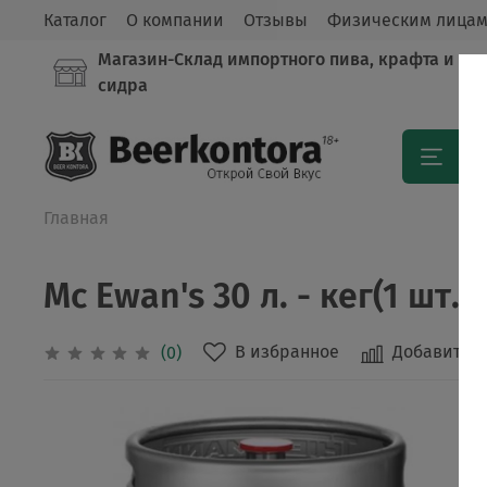
Каталог
О компании
Отзывы
Физическим лица
Магазин-Склад импортного пива, крафта и
сидра
Кат
Главная
Mc Ewan's 30 л. - кег(1 шт.)
В избранное
Добавить в
(0)