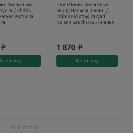
бис Кислотный
Пиво Чибис Кислотный
туека / Chibis
Заряд Нельсон Савин /
 Zaryad Motueka
Chibis Kislotnyj Zaryad
нка
Nelson Sauvin 0.45 - банка
 ₽
1 870 ₽
В корзину
В корзину