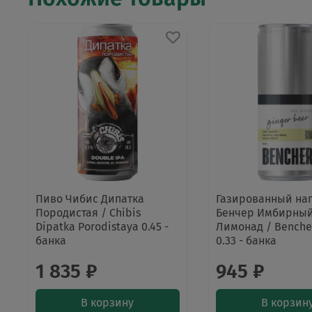
Пиво Чибис Дипатка
Газированный на
Породистая / Chibis
Бенчер Имбирны
Dipatka Porodistaya 0.45 -
Лимонад / Bencher
банка
0.33 - банка
1 835 ₽
945 ₽
В корзину
В корзин