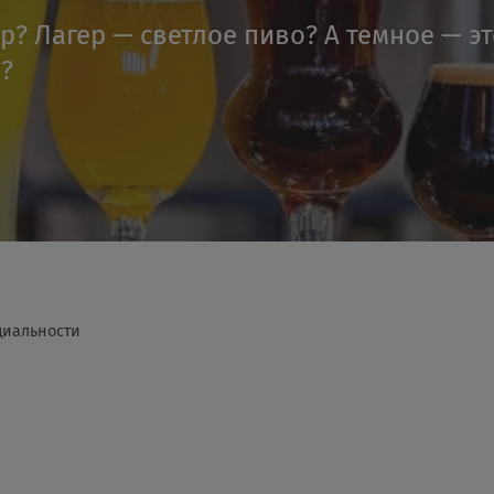
ер? Лагер — светлое пиво? А темное — э
я?
циальности