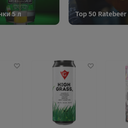
нки 5 л
Top 50 Ratebeer