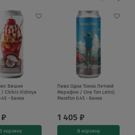
бис Вишня
Пиво Одна Тонна Летний
/ Chibis Vishnya
Марафон / One Ton Letnij
.45 - банка
Marafon 0.45 - банка
 ₽
1 405 ₽
В корзину
В корзину