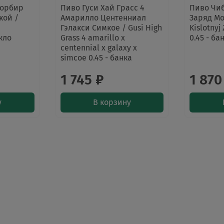
Дорбир
Пиво Гуси Хай Грасс 4
Пиво Чи
кой /
Амарилло Центенниал
Заряд Мо
Гэлакси Симкое / Gusi High
Kislotnyj
екло
Grass 4 amarillo х
0.45 - ба
centennial х galaxy х
simcoe 0.45 - банка
1 745 ₽
1 870
у
В корзину