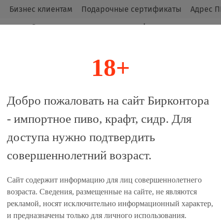
м
Бизнес клиентам
Подарочные сертификаты
Адрес П
Оригинальные продукты от официальных
импортёров.
18+
алог
Добро пожаловать на сайт Бирконтора
- импортное пиво, крафт, сидр. Для
доступа нужно подтвердить
совершеннолетний возраст.
 сравнение
Сайт содержит информацию для лиц совершеннолетнего
Характеристики
возраста. Сведения, размещенные на сайте, не являются
рекламой, носят исключительно информационный характер,
Объем:
30л
и предназначены только для личного использования.