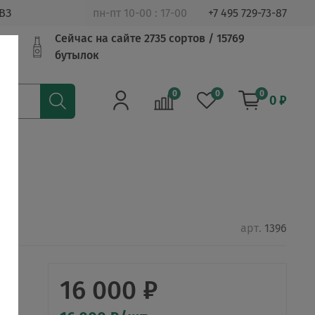
ВЗ
пн-пт 10-00 : 17-00
+7 495 729-73-87
Сейчас на сайте 2735 сортов / 15769
бутылок
0
0
0
0 ₽
арт.
1396
16 000 ₽