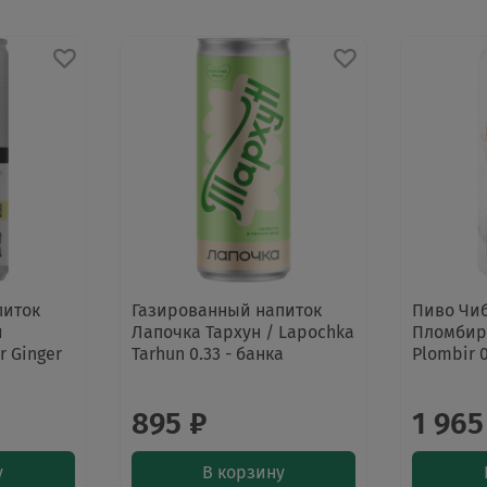
питок
Газированный напиток
Пиво Чи
й
Лапочка Тархун / Lapochka
Пломбир 
 Ginger
Tarhun 0.33 - банка
Plombir 0
895 ₽
1 965
у
В корзину