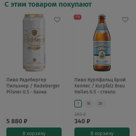
С этим товаром покупают
-7%
Пиво Радебергер
Пиво Курпфальц Брой
Пильзнер / Radeberger
Хеллес / Kurpfalz Brau
Pilsner 0.5 - банка
Helles 0.5 - стекло
1
10
20
365 ₽
5 880 ₽
340 ₽
В корзину
В корзину