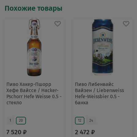
Похожие товары
Пиво Хакер-Пшорр
Пиво Либенвайс
Хефе Вайссе / Hacker-
Вайзен / Liebenweiss
Pschorr Hefe Weisse 0.5 -
Hefe-Weissbier 0.5 -
стекло
банка
1
20
12
24
7 520 ₽
2 472 ₽