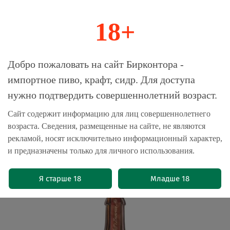
18+
0
Магазин-Склад импортного пива, крафта и
Добро пожаловать на сайт Бирконтора -
сидра
импортное пиво, крафт, сидр. Для доступа
нужно подтвердить совершеннолетний возраст.
Главная
Пиво импортное
Сайт содержит информацию для лиц совершеннолетнего
возраста. Сведения, размещенные на сайте, не являются
Пиво Майзель и Френдс Джефф'с
рекламой, носят исключительно информационный характер,
Бавариан Эль / Maisel & Friends
и предназначены только для личного использования.
Jeff's Bavarian Ale 0.75 - стекло
(0)
Я старше 18
Младше 18