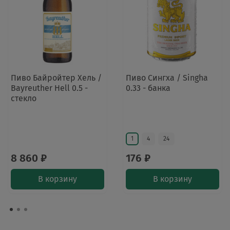
Пиво Байройтер Хель /
Пиво Сингха / Singha
Bayreuther Hell 0.5 -
0.33 - банка
стекло
1
4
24
8 860 ₽
176 ₽
В корзину
В корзину