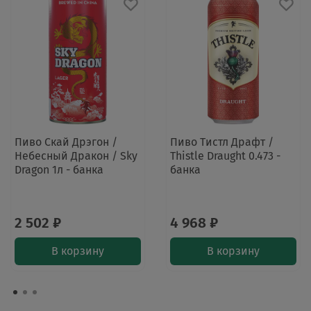
Пиво Скай Дрэгон /
Пиво Тистл Драфт /
Небесный Дракон / Sky
Thistle Draught 0.473 -
Dragon 1л - банка
банка
2 502 ₽
4 968 ₽
В корзину
В корзину