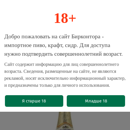
18+
0
Магазин-Склад импортного пива, крафта и
Добро пожаловать на сайт Бирконтора -
сидра
импортное пиво, крафт, сидр. Для доступа
нужно подтвердить совершеннолетний возраст.
Главная
Пиво импортное
Сайт содержит информацию для лиц совершеннолетнего
возраста. Сведения, размещенные на сайте, не являются
Пиво Кульмбахер Лагер Хелл /
рекламой, носят исключительно информационный характер,
Kulmbacher Lager Hell 0.5 - стекло
и предназначены только для личного использования.
(0)
Я старше 18
Младше 18