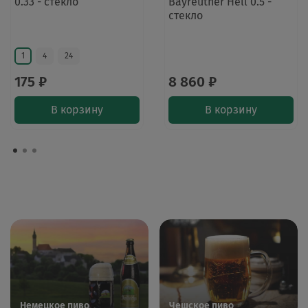
0.33 - стекло
Bayreuther Hell 0.5 -
стекло
1
4
24
175 ₽
8 860 ₽
В корзину
В корзину
Немецкое пиво
Чешское пиво