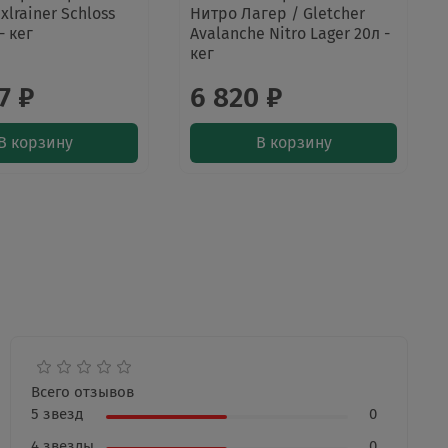
xlrainer Schloss
Нитро Лагер / Gletcher
- кег
Avalanche Nitro Lager 20л -
кег
7 ₽
6 820 ₽
В корзину
В корзину
Всего отзывов
5 звезд
0
4 звезды
0