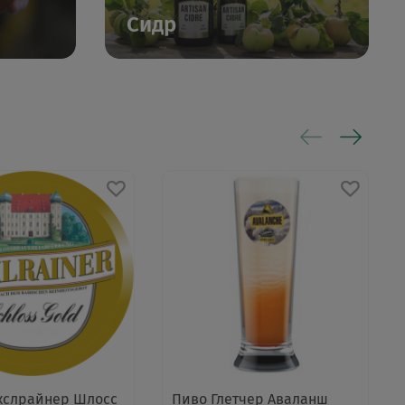
Сидр
кслрайнер Шлосс
Пиво Глетчер Аваланш