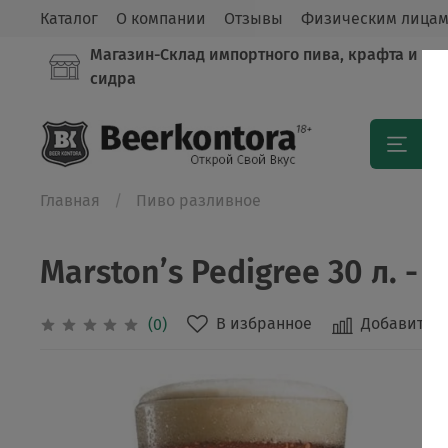
Каталог
О компании
Отзывы
Физическим лица
Магазин-Склад импортного пива, крафта и
сидра
Кат
Главная
Пиво разливное
Marston’s Pedigree 30 л. - к
В избранное
Добавить в
(0)