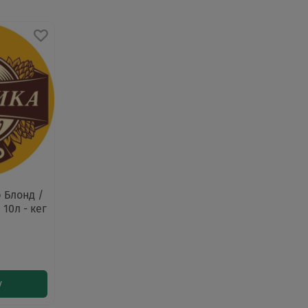
 Блонд /
 10л - кег
у