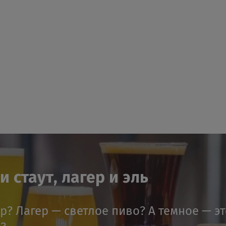
 стаут, лагер и эль
ер? Лагер — светлое пиво? А темное — э