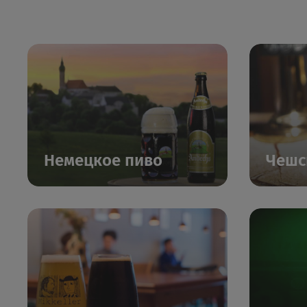
Немецкое пиво
Чешс