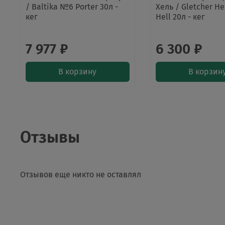
/ Baltika №6 Porter 30л -
Хель / Gletcher H
кег
Hell 20л - кег
7 977 ₽
6 300 ₽
В корзину
В корзин
Отзывы
Отзывов еще никто не оставлял