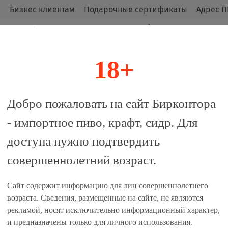
м
Бизнес клиентам
Подарочные сертификаты
Адрес П
Оригинальные продукты от официальных
импортёров.
18+
алог
Добро пожаловать на сайт Бирконтора
- импортное пиво, крафт, сидр. Для
ег(1 шт.)
доступа нужно подтвердить
совершеннолетний возраст.
 сравнение
Сайт содержит информацию для лиц совершеннолетнего
Характеристики
возраста. Сведения, размещенные на сайте, не являются
рекламой, носят исключительно информационный характер,
Стиль:
Светлый Эль
и предназначены только для личного использования.