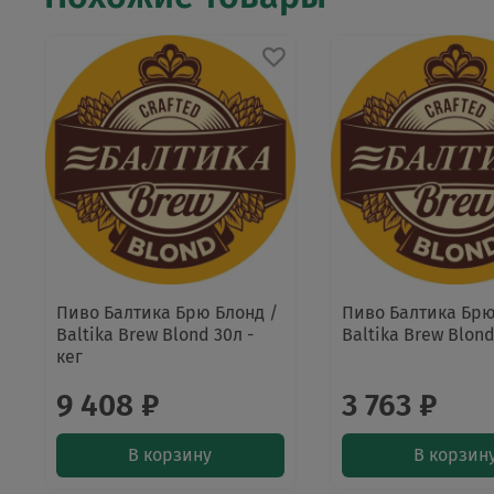
Пиво Балтика Брю Блонд /
Пиво Балтика Брю
Baltika Brew Blond 30л -
Baltika Brew Blond
кег
9 408 ₽
3 763 ₽
В корзину
В корзин