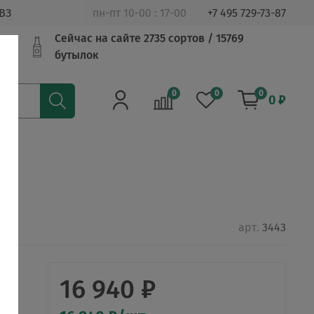
ВЗ
пн-пт 10-00 : 17-00
+7 495 729-73-87
Сейчас на сайте 2735 сортов / 15769
бутылок
0
0
0
0 ₽
арт.
3443
16 940 ₽