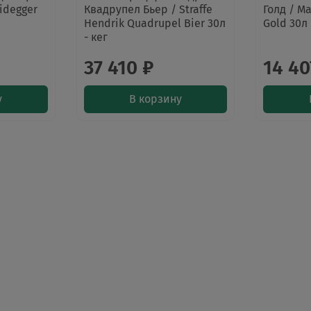
eidegger
Квадрупел Бьер / Straffe
Голд / Ma
Hendrik Quadrupel Bier 30л
Gold 30л 
- кег
37 410 ₽
14 40
у
В корзину