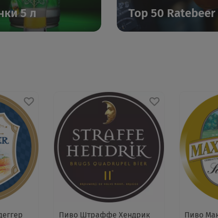
нки 5 л
Top 50 Ratebeer
деггер
Пиво Штраффе Хендрик
Пиво Ма