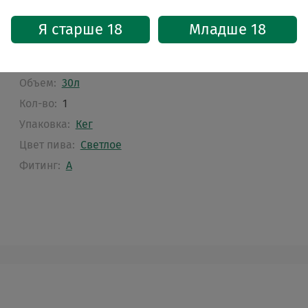
Страна:
Англия
Крепость, %:
4.5
Я старше 18
Младше 18
Тип брожения:
Верхнего брожения
Фильтрация:
Фильтрованное
Объем:
30л
Кол-во:
1
Упаковка:
Кег
Цвет пива:
Светлое
Фитинг:
A