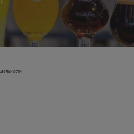
я?
циальности