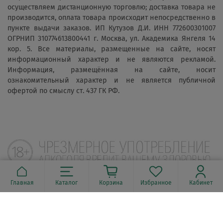
осуществляем дистанционную торговлю; доставка товара не
производится, оплата товара происходит непосредственно в
пункте выдачи заказов. ИП Кутузов Д.И. ИНН 772600301007
ОГРНИП 310774613800441 г. Москва, ул. Академика Янгеля 14
кор. 5. Все материалы, размещенные на сайте, носят
информационный характер и не являются рекламой.
Информация, размещённая на сайте, носит
ознакомительный характер и не является публичной
офертой по смыслу ст. 437 ГК РФ.
Главная
Каталог
Корзина
Избранное
Кабинет