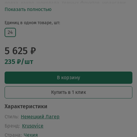
ореха, какао, шоколада, темных фруктов, нюансами
Показать полностью
пряностей.
Единиц в одном товаре, шт:
24
5 625 ₽
235 ₽/шт
В корзину
Купить в 1 клик
Характеристики
Стиль:
Немецкий Лагер
Бренд:
Krusovice
Страна:
Чехия