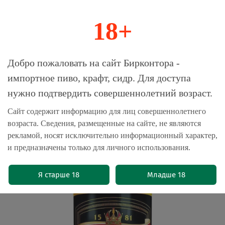
18+
0
Магазин-Склад импортного пива, крафта и
Добро пожаловать на сайт Бирконтора -
сидра
импортное пиво, крафт, сидр. Для доступа
нужно подтвердить совершеннолетний возраст.
Главная
Пиво импортное
Сайт содержит информацию для лиц совершеннолетнего
возраста. Сведения, размещенные на сайте, не являются
Пиво Крушовице Темное / Krusovice
рекламой, носят исключительно информационный характер,
Cerne 0.5 - банка
и предназначены только для личного использования.
(0)
Я старше 18
Младше 18