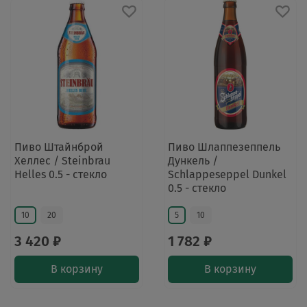
Пиво Штайнброй
Пиво Шлаппезеппель
Хеллес / Steinbrau
Дункель /
Helles 0.5 - стекло
Schlappeseppel Dunkel
0.5 - стекло
10
20
5
10
3 420 ₽
1 782 ₽
В корзину
В корзину