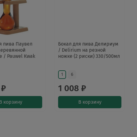
я пива Паувел
Бокал для пива Делириум
деревянной
/ Delirium на резной
е / Pauwel Kwak
ножке (2 риски) 330/500мл
1
6
 ₽
1 008 ₽
В корзину
В корзину