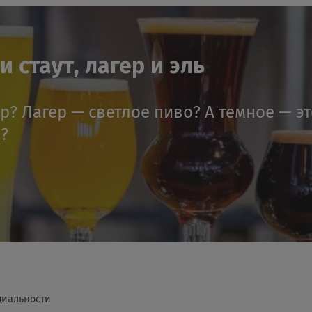
 стаут, лагер и эль
ер? Лагер — светлое пиво? А темное — э
я?
циальности