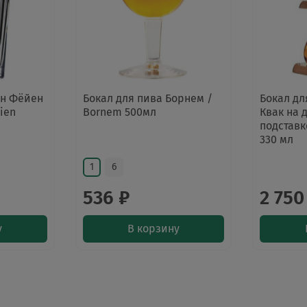
ен Фёйен
Бокал для пива Борнем /
Бокал дл
lien
Bornem 500мл
Квак на 
подставк
330 мл
1
6
536 ₽
2 750
у
В корзину