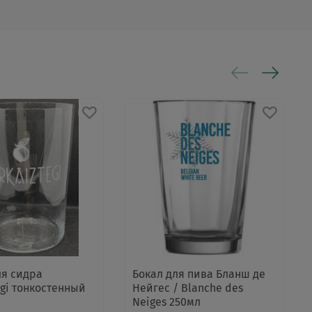
ля сидра
Бокал для пива Бланш де
egi тонкостенный
Нейгес / Blanche des
Neiges 250мл