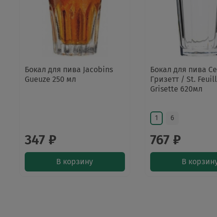
Бокал для пива Jacobins
Бокал для пива С
Gueuze 250 мл
Гризетт / St. Feuil
Grisette 620мл
1
6
347 ₽
767 ₽
В корзину
В корзин