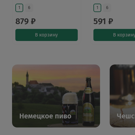
1
6
1
6
879 ₽
591 ₽
В корзину
В корзин
Немецкое пиво
Чешс