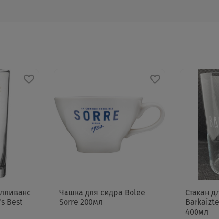
алливанс
Чашка для сидра Bolee
Стакан д
's Best
Sorre 200мл
Barkaizt
400мл