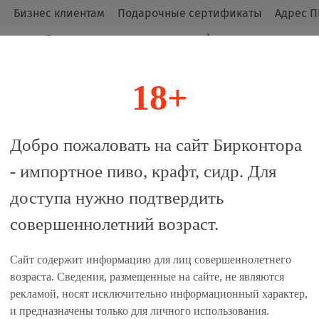
м
Бизнес клиентам
Подарочные сертификаты
Адрес П
Оригинальные продукты от официальных
импортёров.
18+
алог
Добро пожаловать на сайт Бирконтора
- импортное пиво, крафт, сидр. Для
La Corne на деревянной подс
доступа нужно подтвердить
совершеннолетний возраст.
 сравнение
Сайт содержит информацию для лиц совершеннолетнего
Единиц в одном товаре, шт:
возраста. Сведения, размещенные на сайте, не являются
рекламой, носят исключительно информационный характер,
1
6
и предназначены только для личного использования.