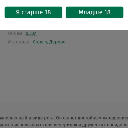
Характеристики
Я старше 18
Младше 18
Бренд:
La Corne du Bois des Pendus
Страна:
Бельгия
Объем:
0.33л
Материал:
Стекло, Дерево
 выполненный в виде рога. Он станет достойным украшение
о можно использовать для вечеринок и дружеских посидело