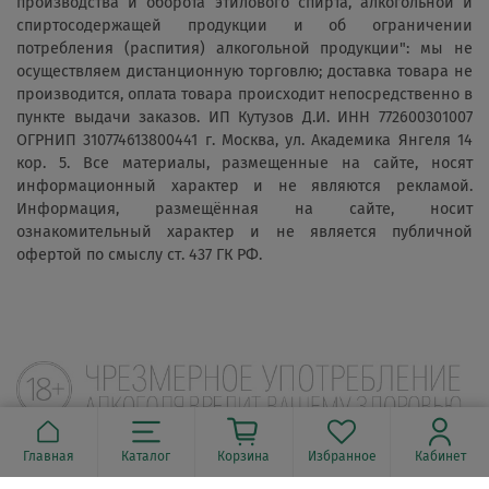
производства и оборота этилового спирта, алкогольной и
спиртосодержащей продукции и об ограничении
потребления (распития) алкогольной продукции": мы не
осуществляем дистанционную торговлю; доставка товара не
производится, оплата товара происходит непосредственно в
пункте выдачи заказов. ИП Кутузов Д.И. ИНН 772600301007
ОГРНИП 310774613800441 г. Москва, ул. Академика Янгеля 14
кор. 5. Все материалы, размещенные на сайте, носят
информационный характер и не являются рекламой.
Информация, размещённая на сайте, носит
ознакомительный характер и не является публичной
офертой по смыслу ст. 437 ГК РФ.
Главная
Каталог
Корзина
Избранное
Кабинет