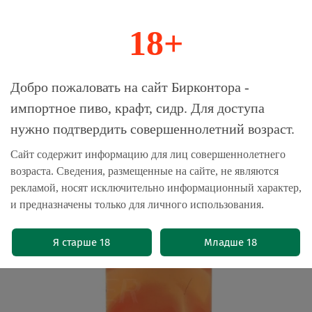
18+
0
Магазин-Склад импортного пива, крафта и
Добро пожаловать на сайт Бирконтора -
сидра
импортное пиво, крафт, сидр. Для доступа
нужно подтвердить совершеннолетний возраст.
Главная
Бренды
Пиво Jaws
Сайт содержит информацию для лиц совершеннолетнего
возраста. Сведения, размещенные на сайте, не являются
Пиво Джоус Май Априкот Монинг /
рекламой, носят исключительно информационный характер,
Jaws My Apricot Morning 0.45 - банка
и предназначены только для личного использования.
(0)
Я старше 18
Младше 18