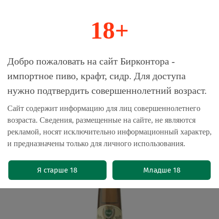
18+
0
Магазин-Склад импортного пива, крафта и
Добро пожаловать на сайт Бирконтора -
сидра
импортное пиво, крафт, сидр. Для доступа
нужно подтвердить совершеннолетний возраст.
Главная
Пиво импортное
Сайт содержит информацию для лиц совершеннолетнего
возраста. Сведения, размещенные на сайте, не являются
Hopf Helle Weisse 0.33 л. - стекло(10
рекламой, носят исключительно информационный характер,
шт.)
и предназначены только для личного использования.
(0)
Я старше 18
Младше 18