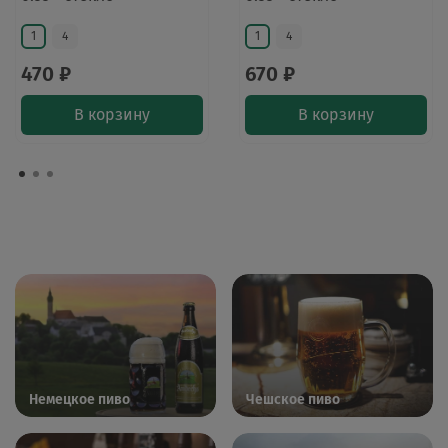
1
4
1
4
470 ₽
670 ₽
В корзину
В корзину
Немецкое пиво
Чешское пиво