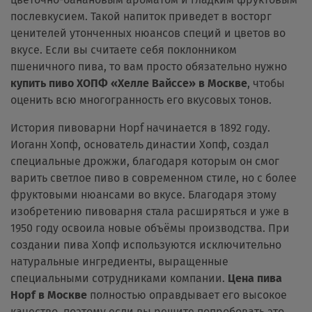
послевкусием. Такой напиток приведет в восторг
ценителей утонченных нюансов специй и цветов во
вкусе. Если вы считаете себя поклонником
пшеничного пива, то вам просто обязательно нужно
купить пиво ХОПФ «Хелле Вайссе» в Москве
, чтобы
оценить всю многогранность его вкусовых тонов.
История пивоварни Hopf начинается в 1892 году.
Иоганн Хопф, основатель династии Хопф, создал
специальные дрожжи, благодаря которым он смог
варить светлое пиво в современном стиле, но с более
фруктовыми нюансами во вкусе. Благодаря этому
изобретению пивоварня стала расширяться и уже в
1950 году освоила новые объёмы производства. При
создании пива Хопф используются исключительно
натуральные ингредиенты, выращенные
специальными сотрудниками компании.
Цена пива
Hopf в Москве
полностью оправдывает его высокое
качество, поэтому если вы решите попробовать это