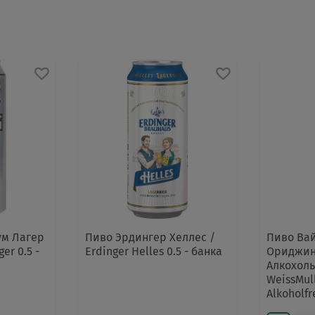
ум Лагер
Пиво Эрдингер Хеллес /
Пиво Ва
er 0.5 -
Erdinger Helles 0.5 - банка
Ориджин
Алкохол
WeissMull
Alkoholfr