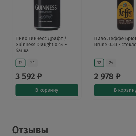
Пиво Гиннесс Драфт /
Пиво Леффе Брюн 
Guinness Draught 0.44 -
Brune 0.33 - стекл
банка
12
24
12
24
3 592 ₽
2 978 ₽
В корзину
В корзин
Отзывы