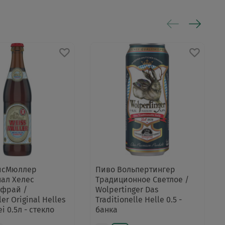
йсМюллер
Пиво Вольпертингер
ал Хелес
Традиционное Светлое /
ьфрай /
Wolpertinger Das
er Original Helles
Traditionelle Helle 0.5 -
ei 0.5л - стекло
банка