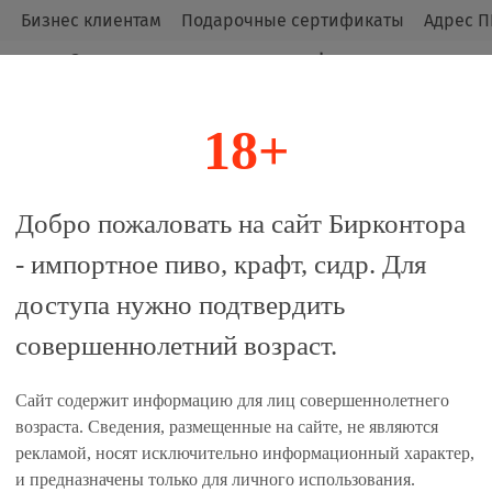
м
Бизнес клиентам
Подарочные сертификаты
Адрес П
Оригинальные продукты от официальных
импортёров.
18+
алог
Добро пожаловать на сайт Бирконтора
- импортное пиво, крафт, сидр. Для
 Егербир / Hofbrauhaus Freis
доступа нужно подтвердить
совершеннолетний возраст.
 сравнение
Сайт содержит информацию для лиц совершеннолетнего
Характеристики
возраста. Сведения, размещенные на сайте, не являются
рекламой, носят исключительно информационный характер,
Стиль:
Немецкий Лагер
и предназначены только для личного использования.