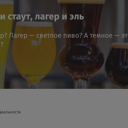
 стаут, лагер и эль
ер? Лагер — светлое пиво? А темное — э
я?
циальности