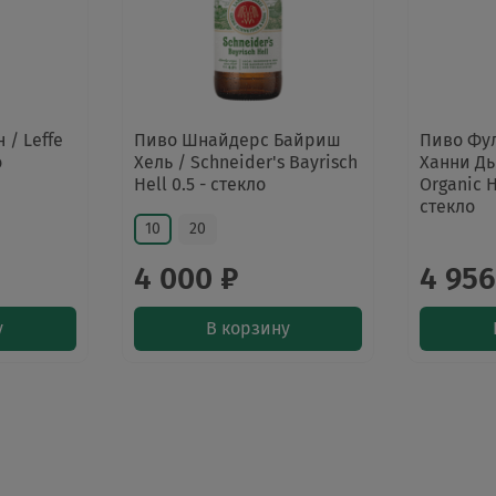
/ Leffe
Пиво Шнайдерс Байриш
Пиво Фу
о
Хель / Schneider's Bayrisch
Ханни Дью
Hell 0.5 - стекло
Organic H
стекло
10
20
4 000 ₽
4 956
у
В корзину