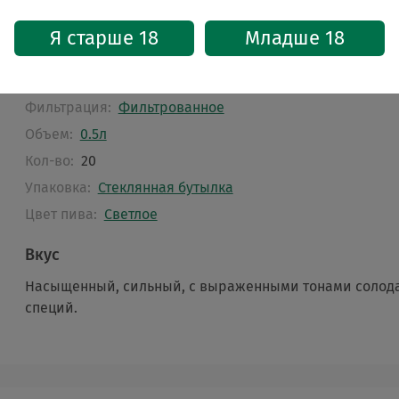
Бренд:
Hofbrauhaus
Страна:
Германия
Я старше 18
Младше 18
Крепость, %:
5.6
Тип брожения:
Нижнего брожения
Фильтрация:
Фильтрованное
Объем:
0.5л
Кол-во:
20
Упаковка:
Стеклянная бутылка
Цвет пива:
Светлое
Вкус
Насыщенный, сильный, с выраженными тонами солод
специй.