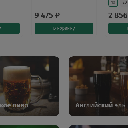
10
20
9 475 ₽
2 856
у
В корзину
кое пиво
Английский эль