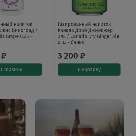
анный напиток
Газированный напиток
лкис Виноград /
Канада Драй Джинджер
kis Grape 0.25 -
Эль / Canada Dry Ginger Ale
0.33 - банка
 ₽
3 200 ₽
В корзину
В корзину