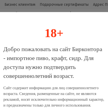
м
Бизнес клиентам
Подарочные сертификаты
Адрес П
Оригинальные продукты от официальных
импортёров.
18+
алог
Добро пожаловать на сайт Бирконтора
- импортное пиво, крафт, сидр. Для
s Grape "Виноград" 0.355 - б
доступа нужно подтвердить
совершеннолетний возраст.
 сравнение
Сайт содержит информацию для лиц совершеннолетнего
Единиц в одном товаре, шт:
возраста. Сведения, размещенные на сайте, не являются
рекламой, носят исключительно информационный характер,
24
и предназначены только для личного использования.