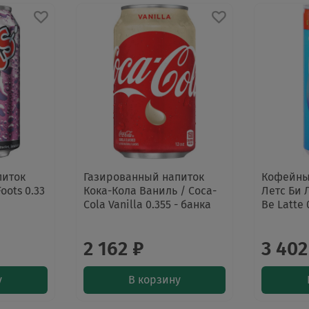
питок
Газированный напиток
Кофейны
oots 0.33
Кока-Кола Ваниль / Coca-
Летс Би Л
Cola Vanilla 0.355 - банка
Be Latte 
2 162 ₽
3 402
у
В корзину