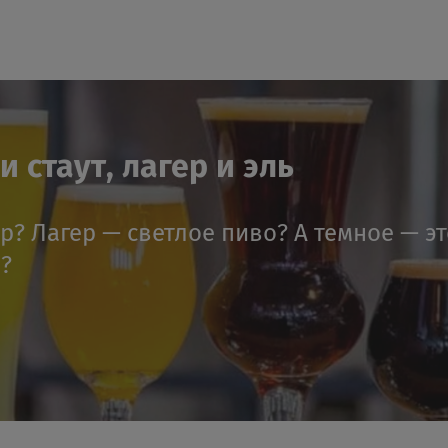
 стаут, лагер и эль
ер? Лагер — светлое пиво? А темное — э
я?