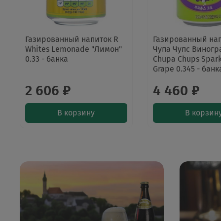
Газированный напиток R
Газированный на
Whites Lemonade "Лимон"
Чупа Чупс Виногр
0.33 - банка
Chupa Chups Spark
Grape 0.345 - банк
2 606 ₽
4 460 ₽
В корзину
В корзин