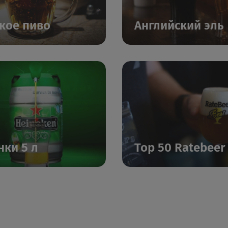
кое пиво
Английский эль
нки 5 л
Top 50 Ratebeer