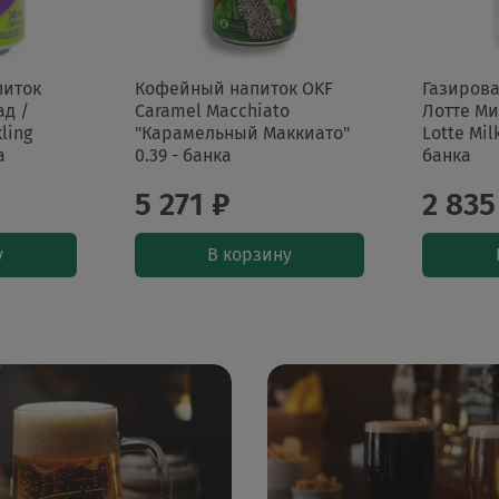
питок
Кофейный напиток OKF
Газиров
ад /
Caramel Macchiato
Лотте Ми
ling
"Карамельный Маккиато"
Lotte Mil
а
0.39 - банка
банка
5 271 ₽
2 835
у
В корзину