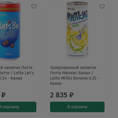
й напиток Лотте
Газированный напиток
атте / Lotte Let's
Лотте Милкис Банан /
0.24 - банка
Lotte Milkis Banana 0.25 -
банка
 ₽
2 835 ₽
В корзину
В корзину