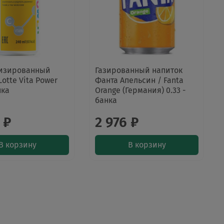
изированный
Газированный напиток
Lotte Vita Power
Фанта Апельсин / Fanta
нка
Orange (Германия) 0.33 -
банка
 ₽
2 976 ₽
В корзину
В корзину