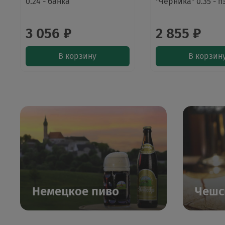
0.24 - банка
"Черника" 0.35 - п
3 056 ₽
2 855 ₽
В корзину
В корзин
Немецкое пиво
Чешс