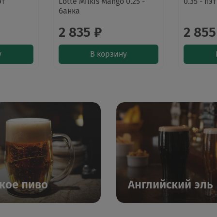
эт
Lotte Milkis Mango 0.25 -
0.35 - пэт
банка
2 835 ₽
2 855
у
В корзину
кое пиво
Английский эль