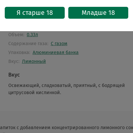
Характеристики
Я старше 18
Младше 18
Бренд:
Fanta
Страна:
Германия
Объем:
0.33л
Содержание газа:
С газом
Упаковка:
Алюминиевая банка
Вкус:
Лимонный
Вкус
Освежающий, сладковатый, приятный, с бодрящей
цитрусовой кислинкой.
питок с добавлением концентрированного лимонного сока 