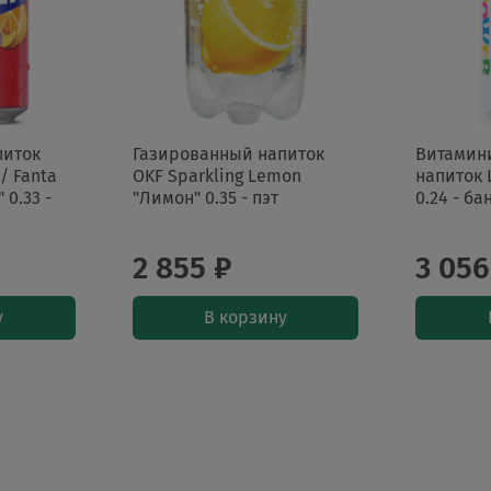
питок
Газированный напиток
Витамин
/ Fanta
OKF Sparkling Lemon
напиток 
 0.33 -
"Лимон" 0.35 - пэт
0.24 - ба
2 855 ₽
3 056
у
В корзину