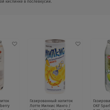
й кислинке в послевкусии.
питок
Газированный напиток
Газиров
eberry
Лотте Милкис Манго /
OKF Spar