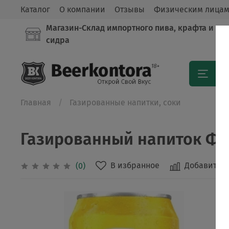
Каталог
О компании
Отзывы
Физическим лица
Магазин-Склад импортного пива, крафта и
сидра
Кат
Главная
Газированные напитки, соки
Газированный напиток Фан
В избранное
Добавить в
(0)