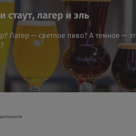
 стаут, лагер и эль
ер? Лагер — светлое пиво? А темное — э
я?
циальности