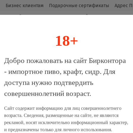
м
Бизнес клиентам
Подарочные сертификаты
Адрес П
Оригинальные продукты от официальных
импортёров.
18+
алог
Добро пожаловать на сайт Бирконтора
- импортное пиво, крафт, сидр. Для
та Лимон / Fanta Lemon 0.33 
доступа нужно подтвердить
совершеннолетний возраст.
 сравнение
Сайт содержит информацию для лиц совершеннолетнего
Единиц в одном товаре, шт:
возраста. Сведения, размещенные на сайте, не являются
рекламой, носят исключительно информационный характер,
24
и предназначены только для личного использования.