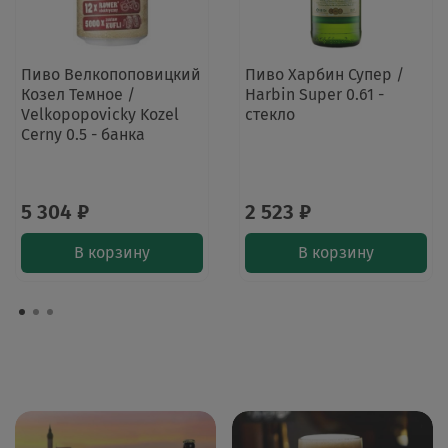
Пиво Велкопоповицкий
Пиво Харбин Супер /
Козел Темное /
Harbin Super 0.61 -
Velkopopovicky Kozel
стекло
Cerny 0.5 - банка
5 304 ₽
2 523 ₽
В корзину
В корзину