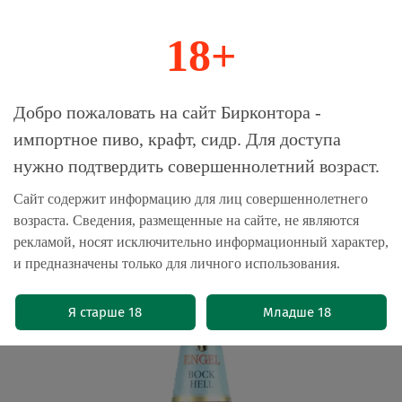
18+
0
Магазин-Склад импортного пива, крафта и
Добро пожаловать на сайт Бирконтора -
сидра
импортное пиво, крафт, сидр. Для доступа
нужно подтвердить совершеннолетний возраст.
Главная
Пиво импортное
Сайт содержит информацию для лиц совершеннолетнего
возраста. Сведения, размещенные на сайте, не являются
Пиво Энгель Бок Хель / Engel Bock
рекламой, носят исключительно информационный характер,
Hell 0.5 - стекло
и предназначены только для личного использования.
(0)
Я старше 18
Младше 18