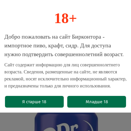
18+
0
Магазин-Склад импортного пива, крафта и
Добро пожаловать на сайт Бирконтора -
сидра
импортное пиво, крафт, сидр. Для доступа
нужно подтвердить совершеннолетний возраст.
Главная
Газированные напитки, соки
Сайт содержит информацию для лиц совершеннолетнего
возраста. Сведения, размещенные на сайте, не являются
Dr. Pepper Dark Berry 0.355 банка -
рекламой, носят исключительно информационный характер,
12 шт
и предназначены только для личного использования.
(0)
Я старше 18
Младше 18