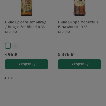
Пиво Брюгге Зот Блонд
Пиво Бирра Моретти /
/ Brugse Zot Blond 0.33 -
Birra Moretti 0.33 -
стекло
стекло
1
4
496 ₽
5 376 ₽
В корзину
В корзину