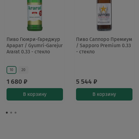
Пиво Гюмри-Гареджур
Пиво Саппоро Премиум
Арарат / Gyumri-Garejur
/ Sapporo Premium 0.33
Ararat 0.33 - стекло
- стекло
10
20
1 680 ₽
5 544 ₽
В корзину
В корзину