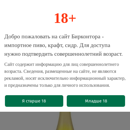
18+
0
Магазин-Склад импортного пива, крафта и
Добро пожаловать на сайт Бирконтора -
сидра
импортное пиво, крафт, сидр. Для доступа
нужно подтвердить совершеннолетний возраст.
Главная
Пиво импортное
Сайт содержит информацию для лиц совершеннолетнего
возраста. Сведения, размещенные на сайте, не являются
Пиво Черна Гора Лежак / Cerna Hora
рекламой, носят исключительно информационный характер,
Lezak 0.5 - стекло
и предназначены только для личного использования.
(0)
Я старше 18
Младше 18