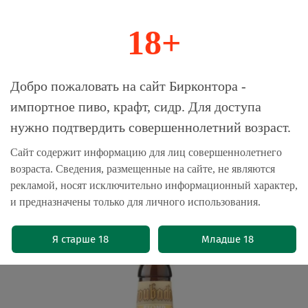
18+
0
Магазин-Склад импортного пива, крафта и
Добро пожаловать на сайт Бирконтора -
сидра
импортное пиво, крафт, сидр. Для доступа
нужно подтвердить совершеннолетний возраст.
Главная
Пиво импортное
Сайт содержит информацию для лиц совершеннолетнего
возраста. Сведения, размещенные на сайте, не являются
Пиво Мушкетеры Трубадур Блонд /
рекламой, носят исключительно информационный характер,
The Musketeers Troubadour Blond
и предназначены только для личного использования.
0.33 - стекло
(0)
Я старше 18
Младше 18