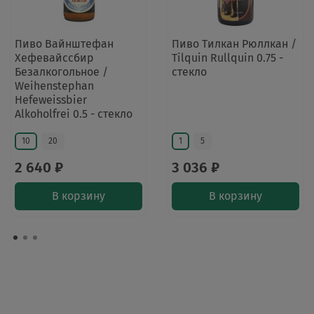
Пиво Вайнштефан
Пиво Тилкан Рюллкан /
Хефевайссбир
Tilquin Rullquin 0.75 -
Безалкогольное /
стекло
Weihenstephan
Hefeweissbier
Alkoholfrei 0.5 - стекло
10
20
1
5
2 640 ₽
3 036 ₽
В корзину
В корзину