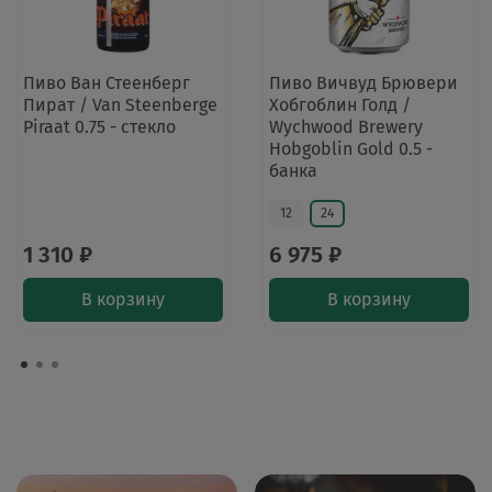
Пиво Ван Стеенберг
Пиво Вичвуд Брювери
Пират / Van Steenberge
Хобгоблин Голд /
Piraat 0.75 - стекло
Wychwood Brewery
Hobgoblin Gold 0.5 -
банка
12
24
1 310 ₽
6 975 ₽
В корзину
В корзину