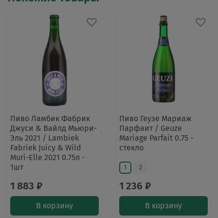
Пиво Ламбик Фабрик
Пиво Геузе Мариаж
Джуси & Вайлд Мьюри-
Парфаит / Geuze
Эль 2021 / Lambiek
Mariage Parfait 0.75 -
Fabriek Juicy & Wild
стекло
Muri-Elle 2021 0.75л -
1шт
1
2
1 883 ₽
1 236 ₽
В корзину
В корзину