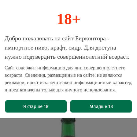
18+
0
Магазин-Склад импортного пива, крафта и
Добро пожаловать на сайт Бирконтора -
сидра
импортное пиво, крафт, сидр. Для доступа
нужно подтвердить совершеннолетний возраст.
Главная
Пиво импортное
Сайт содержит информацию для лиц совершеннолетнего
возраста. Сведения, размещенные на сайте, не являются
Boon Frambouise 0.75 л. - стекло(6
рекламой, носят исключительно информационный характер,
шт.)
и предназначены только для личного использования.
(0)
Я старше 18
Младше 18