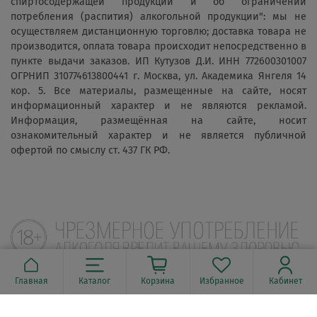
спиртосодержащей продукции и об ограничении
потребления (распития) алкогольной продукции": мы не
осуществляем дистанционную торговлю; доставка товара не
производится, оплата товара происходит непосредственно в
пункте выдачи заказов. ИП Кутузов Д.И. ИНН 772600301007
ОГРНИП 310774613800441 г. Москва, ул. Академика Янгеля 14
кор. 5. Все материалы, размещенные на сайте, носят
информационный характер и не являются рекламой.
Информация, размещённая на сайте, носит
ознакомительный характер и не является публичной
офертой по смыслу ст. 437 ГК РФ.
Главная
Каталог
Корзина
Избранное
Кабинет