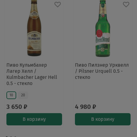
Пиво Кульмбахер
Пиво Пилзнер Урквелл
Лагер Хелл /
/ Pilsner Urquell 0.5 -
Kulmbacher Lager Hell
стекло
0.5 - стекло
10
20
3 650 ₽
4 980 ₽
В корзину
В корзину