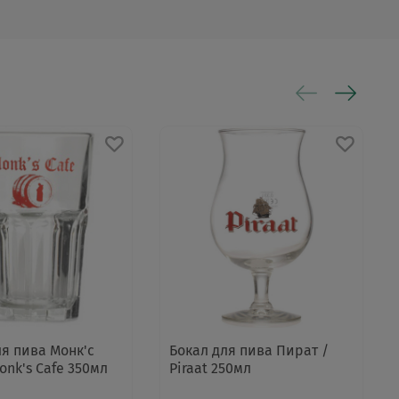
ля пива Монк'с
Бокал для пива Пират /
onk's Cafe 350мл
Piraat 250мл