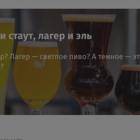
 стаут, лагер и эль
ер? Лагер — светлое пиво? А темное — э
я?