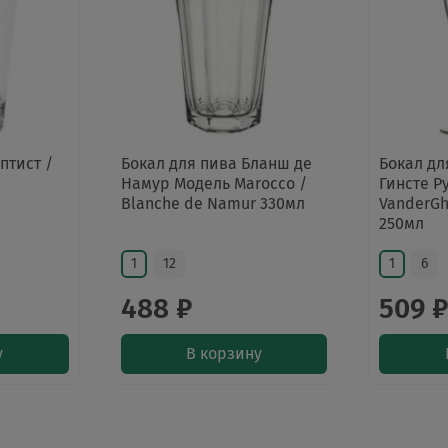
птист /
Бокал для пива Бланш де
Бокал дл
Намур Модель Marocco /
Гинсте Р
Blanche de Namur 330мл
VanderGh
250мл
1
12
1
6
488 ₽
509 
у
В корзину