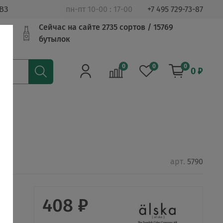
ВЗ
пн-пт 10-00 : 17-00
+7 495 729-73-87
Сейчас на сайте 2735 сортов / 15769
бутылок
0
0
0
0 ₽
арт.
5790
408 ₽