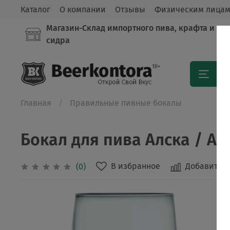
Каталог
О компании
Отзывы
Физическим лица
Магазин-Склад импортного пива, крафта и
сидра
Кат
Главная
Правильные пивные бокалы
Бокал для пива Алска / Al
В избранное
Добавить в
(0)