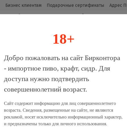
м
Бизнес клиентам
Подарочные сертификаты
Адрес П
Оригинальные продукты от официальных
импортёров.
18+
алог
Добро пожаловать на сайт Бирконтора
- импортное пиво, крафт, сидр. Для
ska 570мл
доступа нужно подтвердить
совершеннолетний возраст.
 сравнение
Сайт содержит информацию для лиц совершеннолетнего
Единиц в одном товаре, шт:
возраста. Сведения, размещенные на сайте, не являются
рекламой, носят исключительно информационный характер,
1
6
и предназначены только для личного использования.