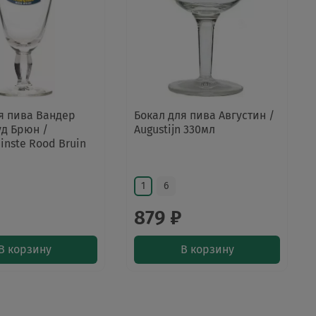
я пива Вандер
Бокал для пива Августин /
уд Брюн /
Augustijn 330мл
inste Rood Bruin
1
6
₽
879 ₽
В корзину
В корзину