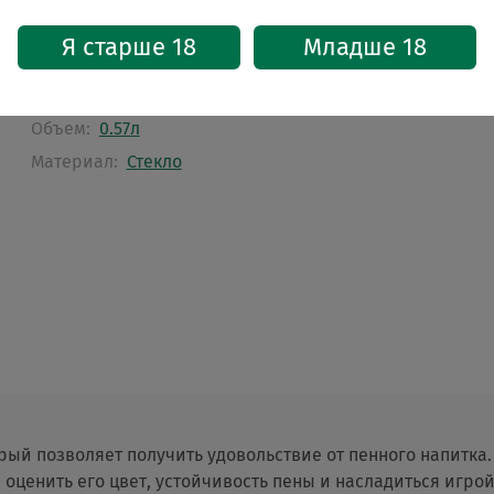
Характеристики
Я старше 18
Младше 18
Бренд:
Alska
Страна:
Швеция
Объем:
0.57л
Материал:
Стекло
орый позволяет получить удовольствие от пенного напитка
 оценить его цвет, устойчивость пены и насладиться игрой