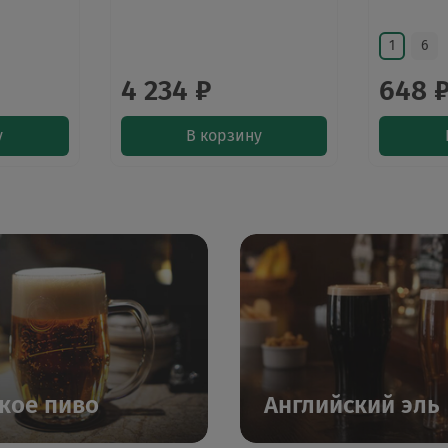
1
6
4 234 ₽
648 
у
В корзину
кое пиво
Английский эль