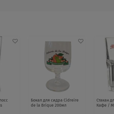
лосс
Бокал для сидра Cidreire
Стакан д
ss
de la Brique 200мл
Кафе / M