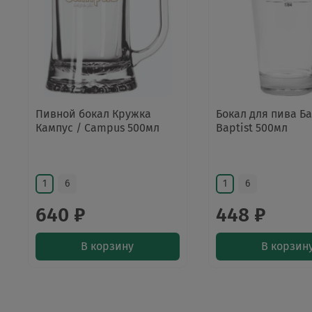
Пивной бокал Кружка
Бокал для пива Ба
Кампус / Campus 500мл
Baptist 500мл
1
6
1
6
640 ₽
448 ₽
В корзину
В корзин