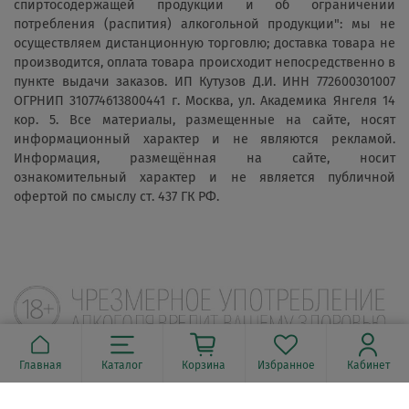
спиртосодержащей продукции и об ограничении
потребления (распития) алкогольной продукции": мы не
осуществляем дистанционную торговлю; доставка товара не
производится, оплата товара происходит непосредственно в
пункте выдачи заказов. ИП Кутузов Д.И. ИНН 772600301007
ОГРНИП 310774613800441 г. Москва, ул. Академика Янгеля 14
кор. 5. Все материалы, размещенные на сайте, носят
информационный характер и не являются рекламой.
Информация, размещённая на сайте, носит
ознакомительный характер и не является публичной
офертой по смыслу ст. 437 ГК РФ.
Главная
Каталог
Корзина
Избранное
Кабинет