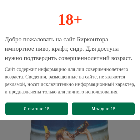
18+
0
Магазин-Склад импортного пива, крафта и
Добро пожаловать на сайт Бирконтора -
сидра
импортное пиво, крафт, сидр. Для доступа
нужно подтвердить совершеннолетний возраст.
Главная
Пивные бочонки 5л
Сайт содержит информацию для лиц совершеннолетнего
возраста. Сведения, размещенные на сайте, не являются
Бочонок пива Фельденштайнер
рекламой, носят исключительно информационный характер,
Пилз / Veldensteiner Pils 5л
и предназначены только для личного использования.
(0)
Я старше 18
Младше 18