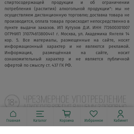
спиртосодержащей продукции и об ограничении
потребления (распития) алкогольной продукции": мы не
осуществляем дистанционную торговлю; доставка товара не
производится, оплата товара происходит непосредственно в
пункте выдачи заказов. ИП Кутузов Д.И. ИНН 772600301007
ОГРНИП 310774613800441 г. Москва, ул. Академика Янгеля 14
кор. 5. Все материалы, размещенные на сайте, носят
информационный характер и не являются рекламой.
Информация, размещённая на сайте, носит
ознакомительный характер и не является публичной
офертой по смыслу ст. 437 ГК РФ.
Главная
Каталог
Корзина
Избранное
Кабинет