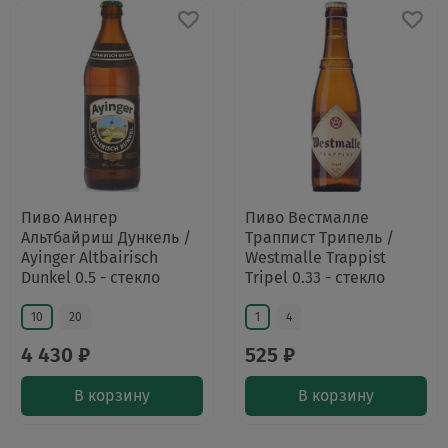
Пиво Аингер
Пиво Вестмалле
Альтбайриш Дункель /
Траппист Трипель /
Ayinger Altbairisch
Westmalle Trappist
Dunkel 0.5 - стекло
Tripel 0.33 - стекло
10
20
1
4
4 430 ₽
525 ₽
В корзину
В корзину