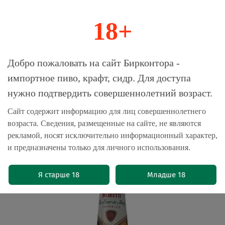
18+
0
Магазин-Склад импортного пива, крафта и
Добро пожаловать на сайт Бирконтора -
сидра
импортное пиво, крафт, сидр. Для доступа
нужно подтвердить совершеннолетний возраст.
Главная
Пиво импортное
Сайт содержит информацию для лиц совершеннолетнего
возраста. Сведения, размещенные на сайте, не являются
Пиво Бирра Моретти / Birra Moretti
рекламой, носят исключительно информационный характер,
0.65л - 12шт
и предназначены только для личного использования.
(0)
Я старше 18
Младше 18