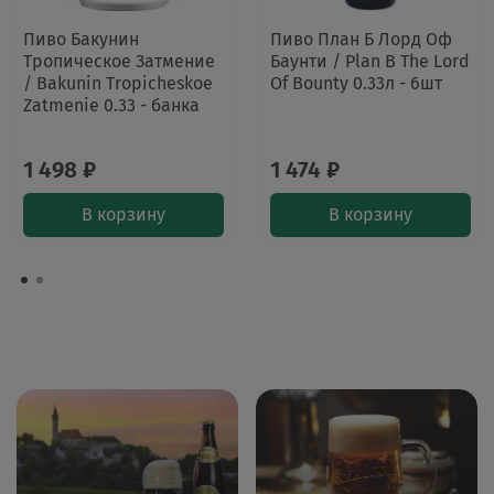
Пиво Бакунин
Пиво План Б Лорд Оф
Тропическое Затмение
Баунти / Plan B The Lord
/ Bakunin Tropicheskoe
Of Bounty 0.33л - 6шт
Zatmenie​ 0.33 - банка
1 498 ₽
1 474 ₽
В корзину
В корзину