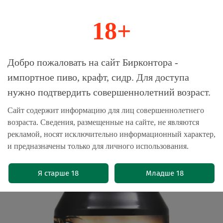
18+
0
Магазин-Склад импортного пива, крафта и
Добро пожаловать на сайт Бирконтора -
сидра
импортное пиво, крафт, сидр. Для доступа
нужно подтвердить совершеннолетний возраст.
Главная
Бренды
Бакунин
Сайт содержит информацию для лиц совершеннолетнего
возраста. Сведения, размещенные на сайте, не являются
Пиво Бакунин Тропическое
рекламой, носят исключительно информационный характер,
Затмение / Bakunin Tropicheskoe
и предназначены только для личного использования.
Zatmenie​ 0.33 - банка
(0)
Я старше 18
Младше 18