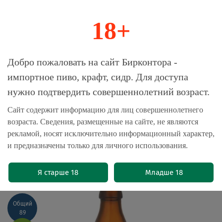
18+
0
Магазин-Склад импортного пива, крафта и
Добро пожаловать на сайт Бирконтора -
сидра
импортное пиво, крафт, сидр. Для доступа
нужно подтвердить совершеннолетний возраст.
Главная
Пиво импортное
Сайт содержит информацию для лиц совершеннолетнего
возраста. Сведения, размещенные на сайте, не являются
Пиво Аингер Альтбайриш Дункель /
рекламой, носят исключительно информационный характер,
Ayinger Altbairisch Dunkel 0.5 -
и предназначены только для личного использования.
стекло
(0)
Я старше 18
Младше 18
Top 50 Ratebeer
Общий
89